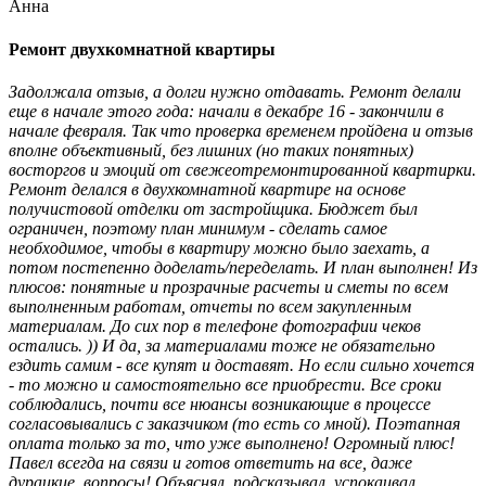
Анна
Ремонт двухкомнатной квартиры
Задолжала отзыв, а долги нужно отдавать. Ремонт делали
еще в начале этого года: начали в декабре 16 - закончили в
начале февраля. Так что проверка временем пройдена и отзыв
вполне объективный, без лишних (но таких понятных)
восторгов и эмоций от свежеотремонтированной квартирки.
Ремонт делался в двухкомнатной квартире на основе
получистовой отделки от застройщика. Бюджет был
ограничен, поэтому план минимум - сделать самое
необходимое, чтобы в квартиру можно было заехать, а
потом постепенно доделать/переделать. И план выполнен! Из
плюсов: понятные и прозрачные расчеты и сметы по всем
выполненным работам, отчеты по всем закупленным
материалам. До сих пор в телефоне фотографии чеков
остались. )) И да, за материалами тоже не обязательно
ездить самим - все купят и доставят. Но если сильно хочется
- то можно и самостоятельно все приобрести. Все сроки
соблюдались, почти все нюансы возникающие в процессе
согласовывались с заказчиком (то есть со мной). Поэтапная
оплата только за то, что уже выполнено! Огромный плюс!
Павел всегда на связи и готов ответить на все, даже
дурацкие, вопросы! Объяснял, подсказывал, успокаивал.