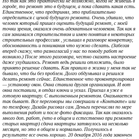
Но так как это практически не возможно, когда не живешь в
городе, то ремонт это в будущем, а пока сдавать какая есть.
Единственное, что предпринял, это приблизительно
определиться с ценой будущего ремонта. Очень удивило, что
человек который пришел оценить будущий ремонт, с моей
точки зрения, оказался очень адекватным человеком. Так как я
сам занимался строительством и имею понятия в некоторых
строительных профессиях , услышал в разговоре конкретику,
обоснованность и понимания что нужно сделать. (Забегая
вперед скажу, что разногласий у нас по поводу работ не
возникло.) После этого разговора, честно сказать настроение
даже ухудшилось. Ремонт ведь решили отложить, было
принято решение сдавать. Как правило в жизни у меня так не
бывало, что бы без проблем. Долго обдумывал и решился
делать ремонт сейчас. Единственное что проконтролировал
— установку окон. Окна ставила другая организация. И вот
окна поставили, я отдал ключи и уехал. Приехал я уже в
готовую квартиру. С выполненным ремонтом. Оказывается
так бывает. Все переговоры мы совершали в «Контакте» или
по телефону. Дизайн рисовал сам. Деньги перечислял по мере
выполнения работ и после фото фиксации. Так как оказалось
много доп. работ, (что в общем и естественно при ремонте
старых квартир) сдача квартиры затянулось на несколько
месяцев, но это в общем и нормально. Получилось в
результате все очень хорошо. 20 декабря 2016 года закончен