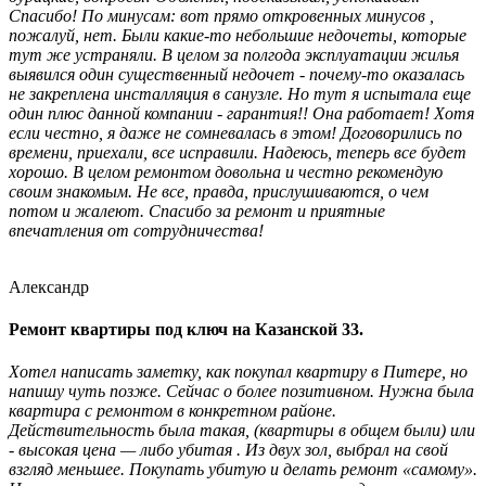
Спасибо! По минусам: вот прямо откровенных минусов ,
пожалуй, нет. Были какие-то небольшие недочеты, которые
тут же устраняли. В целом за полгода эксплуатации жилья
выявился один существенный недочет - почему-то оказалась
не закреплена инсталляция в санузле. Но тут я испытала еще
один плюс данной компании - гарантия!! Она работает! Хотя
если честно, я даже не сомневалась в этом! Договорились по
времени, приехали, все исправили. Надеюсь, теперь все будет
хорошо. В целом ремонтом довольна и честно рекомендую
своим знакомым. Не все, правда, прислушиваются, о чем
потом и жалеют. Спасибо за ремонт и приятные
впечатления от сотрудничества!
Александр
Ремонт квартиры под ключ на Казанской 33.
Хотел написать заметку, как покупал квартиру в Питере, но
напишу чуть позже. Сейчас о более позитивном. Нужна была
квартира с ремонтом в конкретном районе.
Действительность была такая, (квартиры в общем были) или
- высокая цена — либо убитая . Из двух зол, выбрал на свой
взгляд меньшее. Покупать убитую и делать ремонт «самому».