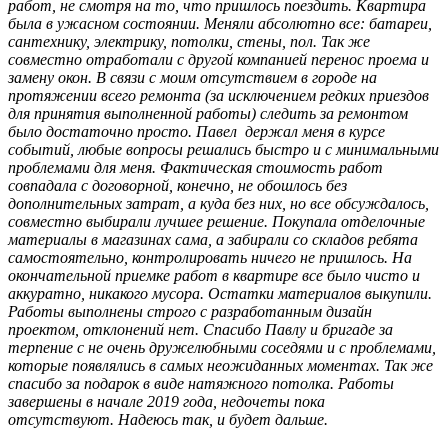
работ, не смотря на то, что пришлось поездить. Квартира
была в ужасном состоянии. Меняли абсолютно все: батареи,
сантехнику, электрику, потолки, стены, пол. Так же
совместно отработали с другой компанией перенос проема и
замену окон. В связи с моим отсутствием в городе на
протяжении всего ремонта (за исключением редких приездов
для принятия выполненной работы) следить за ремонтом
было достаточно просто. Павел держал меня в курсе
событий, любые вопросы решались быстро и с минимальными
проблемами для меня. Фактическая стоимость работ
совпадала с договорной, конечно, не обошлось без
дополнительных затрат, а куда без них, но все обсуждалось,
совместно выбирали лучшее решение. Покупала отделочные
материалы в магазинах сама, а забирали со складов ребята
самостоятельно, контролировать ничего не пришлось. На
окончательной приемке работ в квартире все было чисто и
аккуратно, никакого мусора. Остатки материалов выкупили.
Работы выполнены строго с разработанным дизайн
проектом, отклонений нет. Спасибо Павлу и бригаде за
терпение с не очень дружелюбными соседями и с проблемами,
которые появлялись в самых неожиданных моментах. Так же
спасибо за подарок в виде натяжного потолка. Работы
завершены в начале 2019 года, недочеты пока
отсутствуют. Надеюсь так, и будет дальше.