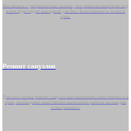
Мы можем с уверенностью сказать, что ремонта квартиры под
ключ будет будет выгодной для Вас. Качественно и точно в
срок.
Ремонт санузлов
Для того чтобы ремонт санузла был выполнен качественно и в
срок, необходимо качественно выполнять работы на каждом
этапе ремонта.