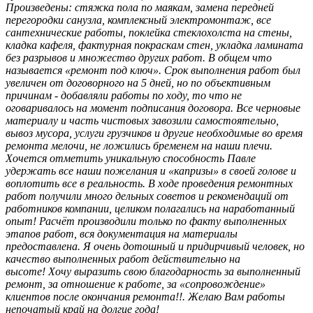
Произведены: стяжка пола по маякам, замена передней
перегородки санузла, комплексный электромонтаж, все
сантехнические работы, поклейка стеклохолста на стены,
кладка кафеля, фактурная покраскам стен, укладка ламината
без разрывов и множество других работ. В общем что
называется «ремонт под ключ». Срок выполнения работ был
увеличен от договорного на 5 дней, но по объективным
причинам - добавляли работы по ходу, то что не
оговаривалось на момент подписания договора. Все черновые
материалу и часть чистовых завозили самостоятельно,
вывоз мусора, услуги грузчиков и другие необходимые во время
ремонта мелочи, не ложились бременем на наши плечи.
Хочется отметить уникальную способность Павле
удержать все наши пожелания и «капризы» в своей голове и
воплотить все в реальность. В ходе проведения ремонтных
работ получили много дельных советов и рекомендаций от
работников компании, целиком полагались на наработанный
опыт! Расчёт производили только по факту выполненных
этапов работ, вся документация на материалы
предоставлена. Я очень дотошный и придирчивый человек, но
качество выполненных работ действительно на
высоте! Хочу выразить свою благодарность за выполненный
ремонт, за отношение к работе, за «сопровождение»
клиентов после окончания ремонта!!. Желаю Вам работы
непочатый край на долгие года!