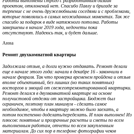
Работы выполнены строго с разработанным дизайн
проектом, отклонений нет. Спасибо Павлу и бригаде за
терпение с не очень дружелюбными соседями и с проблемами,
которые появлялись в самых неожиданных моментах. Так же
спасибо за подарок в виде натяжного потолка. Работы
завершены в начале 2019 года, недочеты пока
отсутствуют. Надеюсь так, и будет дальше.
Анна
Ремонт двухкомнатной квартиры
Задолжала отзыв, а долги нужно отдавать. Ремонт делали
еще в начале этого года: начали в декабре 16 - закончили в
начале февраля. Так что проверка временем пройдена и отзыв
вполне объективный, без лишних (но таких понятных)
восторгов и эмоций от свежеотремонтированной квартирки.
Ремонт делался в двухкомнатной квартире на основе
получистовой отделки от застройщика. Бюджет был
ограничен, поэтому план минимум - сделать самое
необходимое, чтобы в квартиру можно было заехать, а
потом постепенно доделать/переделать. И план выполнен! Из
плюсов: понятные и прозрачные расчеты и сметы по всем
выполненным работам, отчеты по всем закупленным
материалам. До сих пор в телефоне фотографии чеков