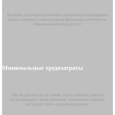
В нашем договоре прописаны: организация проводимых
работ, контроль и еженедельная фото-видео отчетность.
Максимальная открытость!
Минимальные трудозатраты
Мы не дергаем по пустякам, перед началом ремонта
согласовываем с вами детальное техническое задание,
которому строго следуем в ремонте.