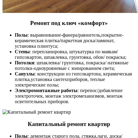
Ремонт под ключ «комфорт»
Полы
: выравнивание-фанера/равнитель,покрытие-
керамическая плитка/паркетная доска/ламинат,
установка плинтуса;
Стены
: перепланировка, штукатурка по маякам/
гипсокартон, шпаклевка, грунтовка, обои/ покраска;
Потолки
: шпаклевка/ грунтовка, покраска/ натяжные
потолки-одноуровневые с зонированием света;
Санузлы
: конструкции из гипсокартона, керамическая
плитка,установка сантехприборов, теплые
электрические полы;
Электромонтажные работы
: перенос/добавление
электроточек, монтаж электромеханизмов, монтаж
осветительных приборов.
Капитальный ремонт квартир
Полы
: демонтаж старого пола, стяжка,лаги, доска/