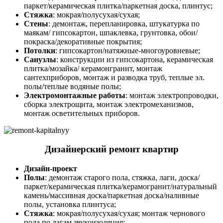
паркет/керамическая плитка/паркетная доска, плинтус;
Стяжка
: мокрая/полусухая/сухая;
Стены
: демонтаж, перепланировка, штукатурка по
маякам/ гипсокартон, шпаклевка, грунтовка, обои/
покраска/декоративные покрытия;
Потолки
: гипсокартон/натяжные-многоуровневые;
Санузлы
: конструкции из гипсокартона, керамическая
плитка/мозайка/ керамонгранит, монтаж
сантехприборов, монтаж и разводка труб, теплые эл.
полы/теплые водяные полы;
Электромонтажные работы
: монтаж электропроводки,
сборка электрощита, монтаж электромеханизмов,
монтаж осветительных приборов.
Дизайнерский ремонт квартир
Дизайн-проект
Полы
: демонтаж старого пола, стяжка, лаги, доска/
паркет/керамическая плитка/керамогранит/натуральный
камень/массивная доска/паркетная доска/наливные
полы, установка плинтуса;
Стяжка
: мокрая/полусухая/сухая; монтаж чернового
пола по лагам,звукоизоляция;