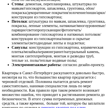
Стены
: демонтаж, перепланировка, штукатурка по
маякам/гипсокартон, шпаклевка, грунтовка, обои/
покраска/декоративные покрытия/золочение/ниши/арки/
конструкции из гипсокартона;
Потолки
: штукатурка по маякам, шпаклевка, грунтовка,
покраска, лепные элементы, натяжные/многоуровневые/
парящие/светопропускающие/фотопечать/
комбинирование гипсокартона и натяжных потолков/
конструкции из гипсокартона/ниши и скрытые
элементы/светодиодные ленты и подсветки;
Санузлы
: конструкции из гипсокартона, керамическая
плитка/мозайка/керамонгранит/натуральный камень,
монтаж сантехприборов, монтаж и разводка труб,
теплые эл. полы/теплые водяные полы;
Электромонтажные работы
: согласно дизайн-проекту.
Квартиры в Санкт-Петербурге раскупаются довольно быстро,
несмотря на то, что большинство квартир предлагается с
черновой отделкой. Половина пытается делать ремонт
самостоятельно, нанимая специалистов лишь по мере
необходимости. Как правило при таком ремонте возникает
множество ошибок, что приводит к растягиванию ремонта до
бесконечности. В итоге сумма потраченных денежных
средств, а также времени, больше той, которую бы заплатили
компании по отделке и
ремонту квартир под ключ
.