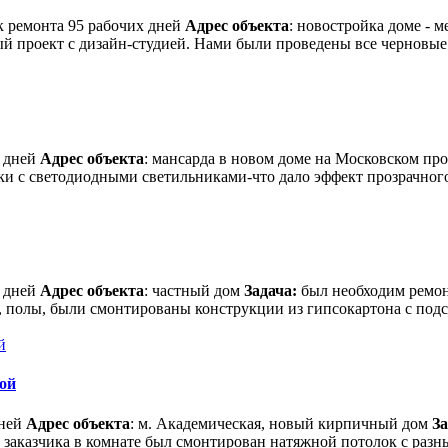
к ремонта 95 рабочих дней
Адрес объекта
: новостройка доме - 
й проект с дизайн-студией. Нами были проведены все черновые и
х дней
Адрес объекта
: мансарда в новом доме на Московском пр
 с светодиодными светильниками-что дало эффект прозрачного п
х дней
Адрес объекта
: частный дом
Задача:
был необходим ремонт
полы, были смонтированы конструкции из гипсокартона с подсв
ой
дней
Адрес объекта
: м. Академическая, новый кирпичный дом
За
аказчика в комнате был смонтирован натяжной потолок с разн