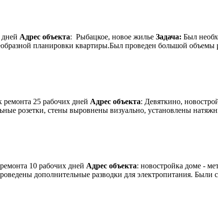
х дней
Адрес объекта
: Рыбацкое, новое жилье
Задача:
Был необх
оеобразной планировки квартиры.Был проведен большой объемы 
к ремонта 25 рабочих дней
Адрес объекта
: Девяткино, новостро
ные розетки, стены выровнены визуально, установлены натяжные 
 ремонта 10 рабочих дней
Адрес объекта
: новостройка доме - м
 проведены дополнительные разводки для электропитания. Были 